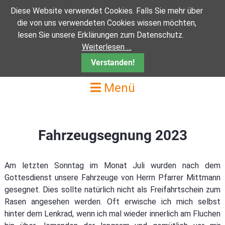
Diese Website verwendet Cookies. Falls Sie mehr über
Neustadt an der Orla
Münchenbernsdorf
Gottesdienste
Sakramente
Pfarrteam
Kontakte
Pößneck
Auma
Ranis
die von uns verwendeten Cookies wissen möchten,
lesen Sie unsere Erklärungen zum Datenschutz.
Info
Info
Info
Info
Info
Newsletter erhalten
Pfarrteam
Cornelia Martin
Sakramente
Weiterlesen …
Kirchortrat Neustadt
Kirchortrat Auma
Kirchortrat Münchenbernsdorf
Schaukasten
Kirchortrat Pößneck
Newsletter abmelden
Kirchenvorstand
Pfarrer Andreas Mittmann
Taufe
Verstanden!
Menü
Bilder Pfarrei Neustadt
Bilder vom Kirchort
Kirchortrat Ranis
Kirchenchor
Pfarreirat
Diakon Wolfgang Langer
Erstkommunion
Kolpingsfamilie
Monika Wagner
Firmung
Fahrzeugsegnung 2023
Frau Anne Wissing
Eheschliessung
Krankenkommunion
Am letzten Sonntag im Monat Juli wurden nach dem
Gottesdienst unsere Fahrzeuge von Herrn Pfarrer Mittmann
Krankensalbung
gesegnet. Dies sollte natürlich nicht als Freifahrtschein zum
Rasen angesehen werden. Oft erwische ich mich selbst
Beichte
hinter dem Lenkrad, wenn ich mal wieder innerlich am Fluchen