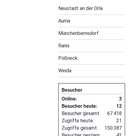
Navigation
Neustadt an der Orla
überspringen
Auma
Münchenbernsdorf
Ranis
Pößneck
Weida
Besucher
Online:
3
Besucher heute:
12
Besucher gesamt:
67.418
Zugriffe heute:
21
Zugriffe gesamt:
150.387
Besucher gestern:
42