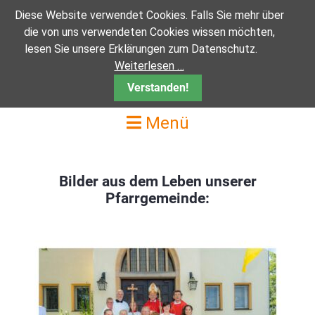
Diese Website verwendet Cookies. Falls Sie mehr über
Münchenbernsdorf
Gottesdienste
Sakramente
Pfarrteam
Kontakte
Pößneck
Weida
Auma
Ranis
die von uns verwendeten Cookies wissen möchten,
lesen Sie unsere Erklärungen zum Datenschutz.
Info
Info
Info
Info
Info
Newsletter erhalten
Pfarrteam
Cornelia Martin
Sakramente
Weiterlesen …
Kirchortrat Auma
Kirchortrat Münchenbernsdorf
Schaukasten
Kirchortrat Pößneck
Schaukasten
Newsletter abmelden
Kirchenvorstand
Pfarrer Andreas Mittmann
Taufe
Verstanden!
Menü
Bilder vom Kirchort
Kirchortrat Ranis
Kirchenchor
Kirchortrat Weida
Pfarreirat
Diakon Wolfgang Langer
Erstkommunion
Kolpingsfamilie
Küsterplan
Monika Wagner
Firmung
Bilder aus dem Leben unserer
Bilder vom Kirchort
Frau Anne Wissing
Eheschliessung
Pfarrgemeinde:
Krankenkommunion
Krankensalbung
Beichte